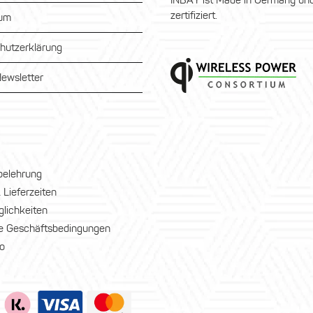
INBAY ist Made in Germany und
zertifiziert.
sum
hutzerklärung
ewsletter
belehrung
 Lieferzeiten
lichkeiten
e Geschäftsbedingungen
o