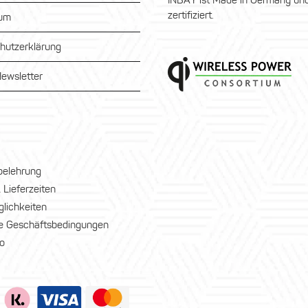
INBAY ist Made in Germany und
zertifiziert.
sum
hutzerklärung
ewsletter
belehrung
 Lieferzeiten
lichkeiten
e Geschäftsbedingungen
o