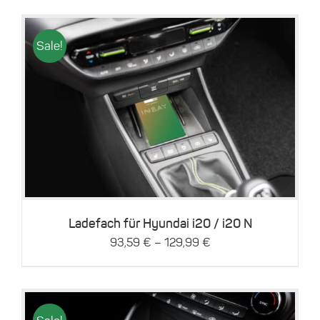
gewählt
werden
Sale!
Dieses
Details
Produkt
weist
mehrere
Varianten
auf.
Die
Optionen
können
Ladefach für Hyundai i20 / i20 N
auf
–
93,59
€
129,99
€
der
Produktseite
gewählt
werden