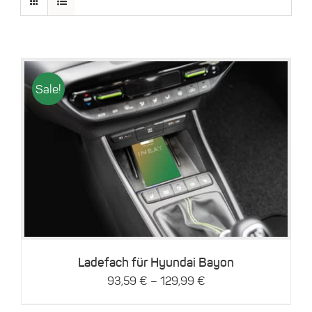
Sale!
Dieses
Details
Produkt
weist
mehrere
Varianten
auf.
Die
Optionen
können
Ladefach für Hyundai Bayon
auf
–
93,59
€
129,99
€
der
Produktseite