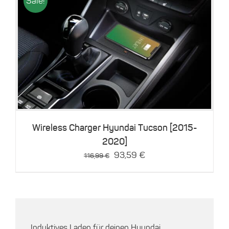
Sale!
Details
Wireless Charger Hyundai Tucson [2015-
2020]
Ursprünglicher
Aktueller
93,59
€
116,99
€
Preis
Preis
war:
ist:
116,99 €
93,59 €.
Induktives Laden für deinen Hyundai