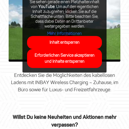
Sie sehen gerade einen Platzhalterinhalt
von
YouTube
. Um auf den eigentlichen
Inhalt zuzugreifen, klicken Sie auf die
Schaltfläche unten. Bitte beachten Sie,
dass dabei Daten an Drittanbieter
weitergegeben werden.
Mehr Informationen
Inhalt entsperren
Erforderlichen Service akzeptieren
und Inhalte entsperren
Entdecken Sie die Möglichkeiten des kabellosen
Ladens mit INBAY Wireless Charging – Zuhause, im
Büro sowie für Luxus- und Freizeitfahrzeuge.
Willst Du keine Neuheiten und Aktionen mehr
verpassen?