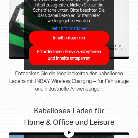
Inhalt zuzugreifen, klicken Sie auf die
Schaltfläche unten. Bitte beachten Sie,
dass dabei Daten an Drittanbieter
weitergegeben werden.
Mehr Informationen
Inhalt entsperren
Erforderlichen Service akzeptieren
und Inhalte entsperren
Entdecken Sie die Möglichkeiten des kabellosen
Ladens mit INBAY Wireless Charging – für Fahrzeuge
und industrielle Anwendungen.
Kabelloses Laden für
Home & Office und Leisure