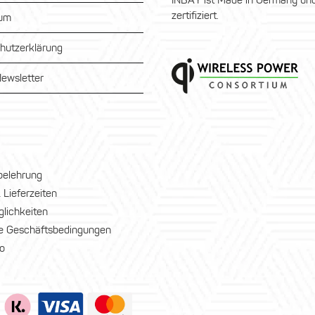
INBAY ist Made in Germany und
zertifiziert.
sum
hutzerklärung
ewsletter
belehrung
 Lieferzeiten
lichkeiten
e Geschäftsbedingungen
o