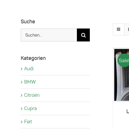
Suche
Suche
nach:
Kategorien
Sale
Audi
BMW
Citroën
Cupra
L
Fiat