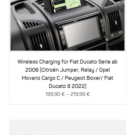
Dieses
Details
Produkt
weist
mehrere
Varianten
auf.
Die
Optionen
können
Wireless Charging für Fiat Ducato Serie ab
auf
2006 (Citroën Jumper, Relay / Opel
der
Movano Cargo C / Peugeot Boxer/ Fiat
Produktseite
gewählt
Ducato 8 2022)
werden
–
199,90
€
219,99
€