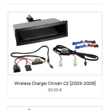
Preis
Preis
war:
ist:
116,99 €
93,59 €.
Details
Wireless Charger Citroën C2 [2003-2009]
93,59
€