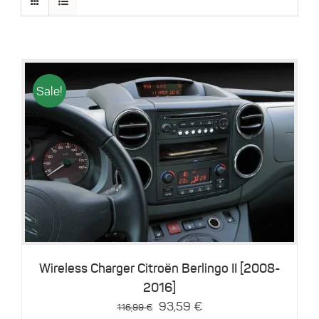
Sale!
Details
Wireless Charger Citroën Berlingo II [2008-
2016]
Ursprünglicher
Aktueller
93,59
€
116,99
€