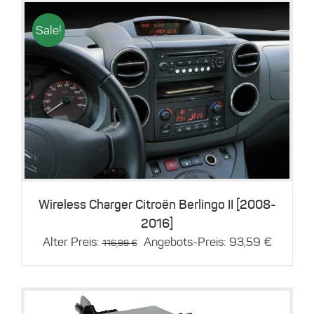
Sale!
Details
Wireless Charger Citroën Berlingo II [2008-
2016]
Ursprünglicher
Aktuelle
Alter Preis:
Angebots-Preis:
93,59
€
116,99
€
Preis
Preis
war:
ist:
116,99 €
93,59 €