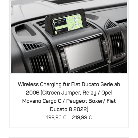
Dieses
Details
Produkt
weist
mehrere
Varianten
auf.
Die
Optionen
können
Wireless Charging für Fiat Ducato Serie ab
auf
2006 (Citroën Jumper, Relay / Opel
der
Movano Cargo C / Peugeot Boxer/ Fiat
Produktseite
gewählt
Ducato 8 2022)
werden
–
199,90
€
219,99
€