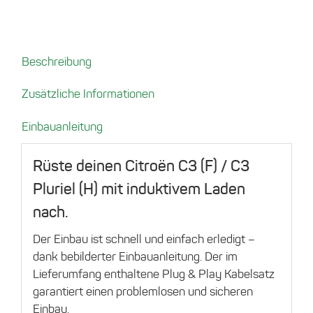
C3
(F)/C3
Pluriel
Beschreibung
(H)
[2002-
Zusätzliche Informationen
2010]
Menge
Einbauanleitung
Rüste deinen Citroën C3 (F) / C3
Pluriel (H) mit induktivem Laden
nach.
Der Einbau ist schnell und einfach erledigt –
dank bebilderter Einbauanleitung. Der im
Lieferumfang enthaltene Plug & Play Kabelsatz
garantiert einen problemlosen und sicheren
Einbau.