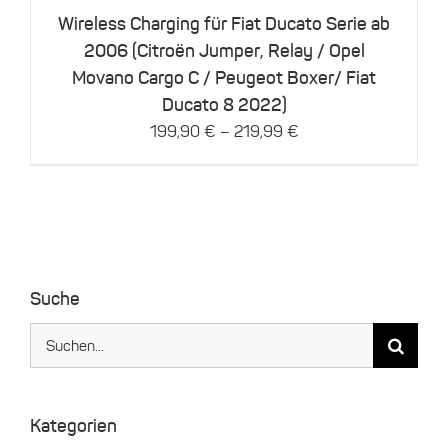
Optionen
können
Wireless Charging für Fiat Ducato Serie ab
auf
2006 (Citroën Jumper, Relay / Opel
der
Movano Cargo C / Peugeot Boxer/ Fiat
Produktseite
gewählt
Ducato 8 2022)
werden
–
199,90
€
219,99
€
Suche
Suche
nach:
Kategorien