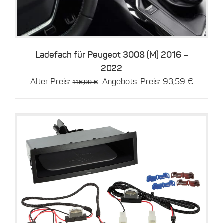
Ladefach für Peugeot 3008 (M) 2016 –
2022
Ursprünglicher
Aktuelle
Alter Preis:
Angebots-Preis:
93,59
€
116,99
€
Preis
Preis
war:
ist:
116,99 €
93,59 €
Details