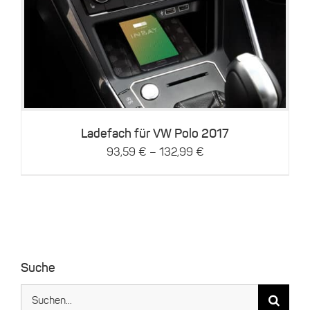
Dieses
Details
Produkt
weist
mehrere
Varianten
auf.
Die
Optionen
können
Ladefach für VW Polo 2017
auf
–
93,59
€
132,99
€
der
Produktseite
gewählt
werden
Suche
Suche
nach: