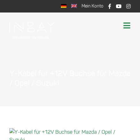
Zum
Mein Konto
Inhalt
springen
Togg
Navi
Shop
Induktives Laden
Support
Y-Kabel für +12V Buchse für Mazda
Warenkorb
/ Opel / Suzuki