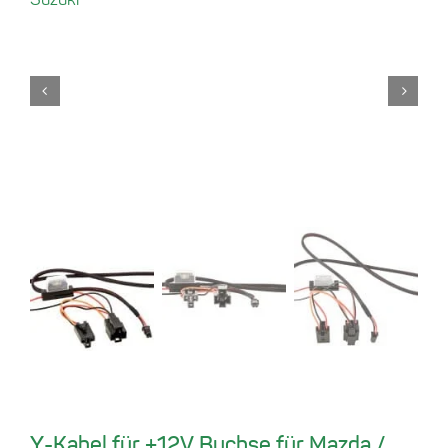
Y-Kabel für +12V Buchse für Mazda /