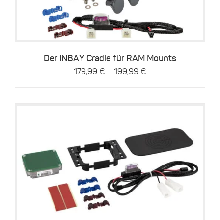
mehrere
Varianten
auf.
Die
Optionen
können
Der INBAY Cradle für RAM Mounts
auf
–
179,99
€
199,99
€
der
Produktseite
gewählt
werden
Details