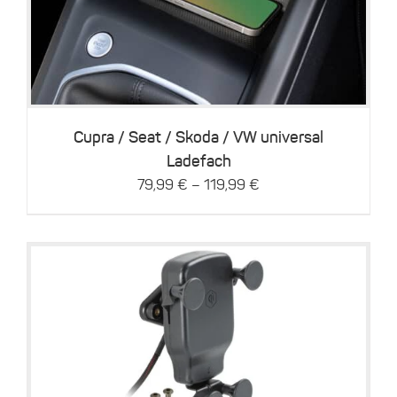
Produkt
weist
mehrere
Varianten
auf.
Die
Optionen
können
Cupra / Seat / Skoda / VW universal
auf
Ladefach
der
–
79,99
€
119,99
€
Produktseite
gewählt
werden
Dieses
Details
Produkt
weist