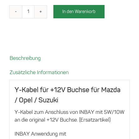
In den Warenkorb
Y-
Kabel
für
+12V
Buchse
für
Beschreibung
Mazda
/
Zusätzliche Informationen
Opel
/
Y-Kabel für +12V Buchse für Mazda
Suzuki
/ Opel / Suzuki
Menge
Y-Kabel zum Anschluss von INBAY mit 5W/10W
an die original +12V Buchse. (Ersatzartikel)
INBAY Anwendung mit