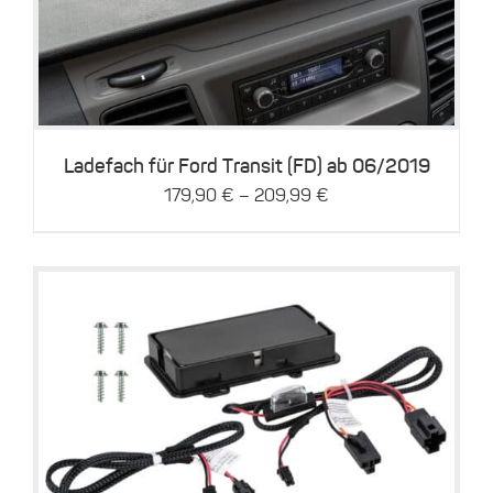
Produkt
weist
mehrere
Varianten
auf.
Die
Optionen
können
Ladefach für Ford Transit (FD) ab 06/2019
auf
–
179,90
€
209,99
€
der
Produktseite
gewählt
werden
Details