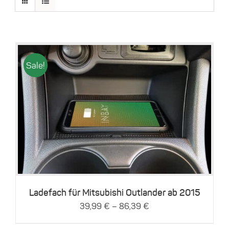
Sale!
Dieses
Details
Produkt
weist
mehrere
Varianten
auf.
Die
Optionen
können
Ladefach für Mitsubishi Outlander ab 2015
auf
–
39,99
€
86,39
€
der
Produktseite