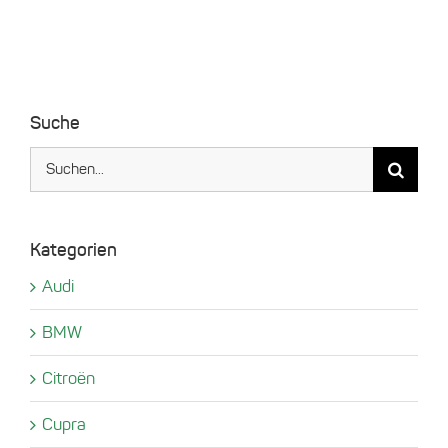
gewählt
werden
Suche
Suche
nach:
Kategorien
Audi
BMW
Citroën
Cupra