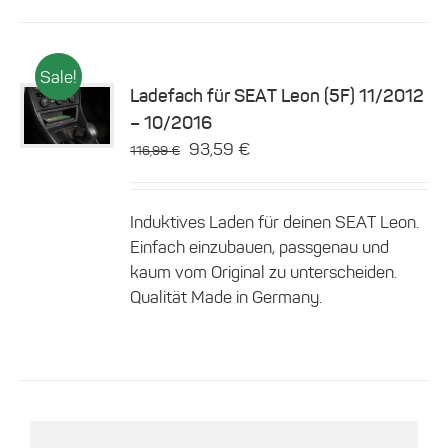
Sale!
Ladefach für SEAT Leon (5F) 11/2012
Dieses
– 10/2016
Details
Produkt
Ursprünglicher
Aktueller
93,59
€
116,99
€
weist
Preis
Preis
mehrere
Varianten
war:
ist:
auf.
Induktives Laden für deinen SEAT Leon.
116,99 €
93,59 €.
Die
Einfach einzubauen, passgenau und
Optionen
kaum vom Original zu unterscheiden.
können
Qualität Made in Germany.
auf
der
Produktseite
gewählt
werden