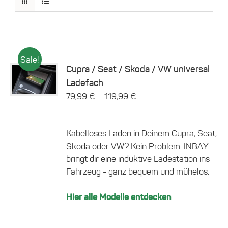
Sale!
Cupra / Seat / Skoda / VW universal
Dieses
Ladefach
Details
Produkt
–
79,99
€
119,99
€
weist
mehrere
Varianten
auf.
Kabelloses Laden in Deinem Cupra, Seat,
Die
Skoda oder VW? Kein Problem. INBAY
Optionen
bringt dir eine induktive Ladestation ins
können
Fahrzeug - ganz bequem und mühelos.
auf
der
Produktseite
Hier alle Modelle entdecken
gewählt
werden