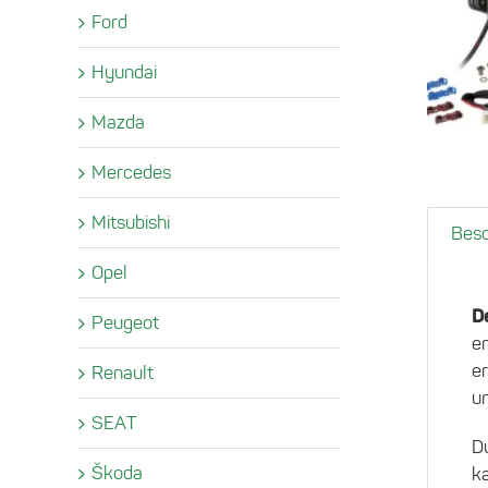
Ford
Hyundai
Mazda
Mercedes
Mitsubishi
Besc
Opel
D
Peugeot
en
er
Renault
un
SEAT
D
Škoda
ka