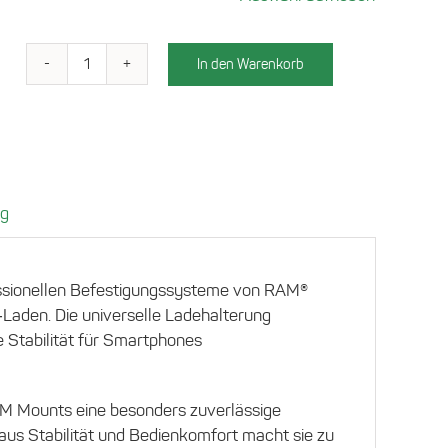
In den Warenkorb
Der
INBAY
Cradle
für
RAM
Mounts
ng
Menge
fessionellen Befestigungssysteme von RAM®
‑Laden. Die universelle Ladehalterung
e Stabilität für Smartphones
RAM Mounts eine besonders zuverlässige
 aus Stabilität und Bedienkomfort macht sie zu