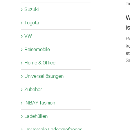
e
Suzuki
W
Toyota
i
VW
R
k
Reisemobile
st
S
Home & Office
Universallösungen
Zubehör
INBAY fashion
Ladehüllen
Universale Ladeempfänger