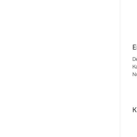
E
De
Ka
N
K