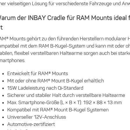
iner vielseitigen Lösung für verschiedenste Fahrzeuge und A
arum der INBAY Cradle für RAM Mounts ideal 
st
AM® Mounts gehört zu den führenden Herstellern modularer Hal
ompatibel mit dem RAM B‑Kugel‑System und kann mit oder ohne
abilen, flexibel verstellbaren Haltearme sorgen auch bei stark
martphones.
Entwickelt für RAM® Mounts
Mit oder ohne RAM® Mount B‑Kugel erhältlich
15W Ladeleistung nach Qi‑Standard
Sicherer und stabiler Halt durch verstellbare Haltearme
Max. Smartphone‑Größe (L × B × T): 192 × 88 × 13 mm
Kompatibel mit RAM® Mount B‑Kugel Systemen
Universeller 12V‑Anschluss
Automotive‑zertifiziert