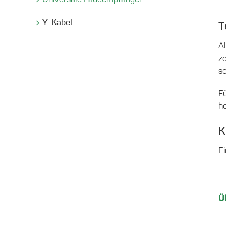
Y-Kabel
T
A
ze
s
F
h
K
E
Ü