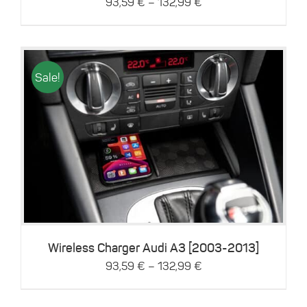
–
93,59
€
132,99
€
der
Produktseite
gewählt
werden
Sale!
Dieses
Details
Produkt
weist
mehrere
Varianten
auf.
Die
Optionen
können
Wireless Charger Audi A3 [2003-2013]
auf
–
93,59
€
132,99
€
der
Produktseite
gewählt