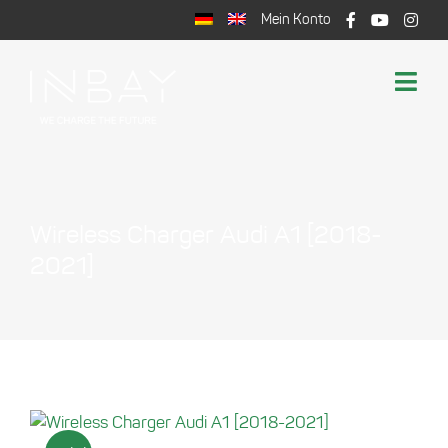
Zum
Mein Konto
Inhalt
springen
Togg
Navi
Shop
Induktives Laden
Support
Wireless Charger Audi A1 [2018-
Warenkorb
2021]