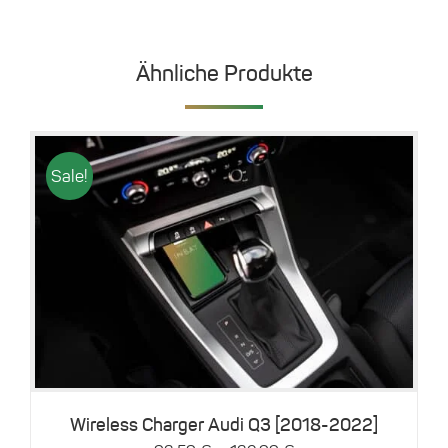
Ähnliche Produkte
Sale!
Dieses
Details
Produkt
weist
mehrere
Varianten
auf.
Die
Optionen
können
Wireless Charger Audi Q3 [2018-2022]
auf