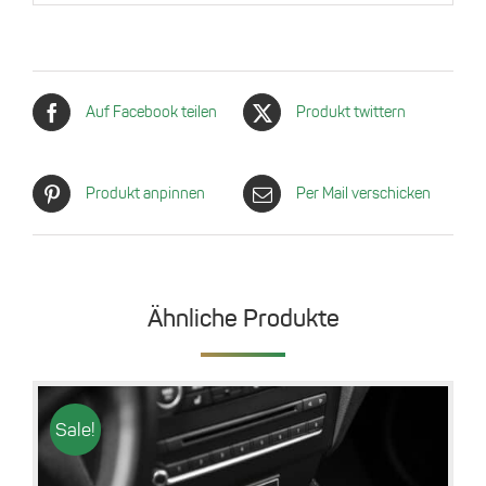
Auf Facebook teilen
Produkt twittern
Produkt anpinnen
Per Mail verschicken
Ähnliche Produkte
Sale!