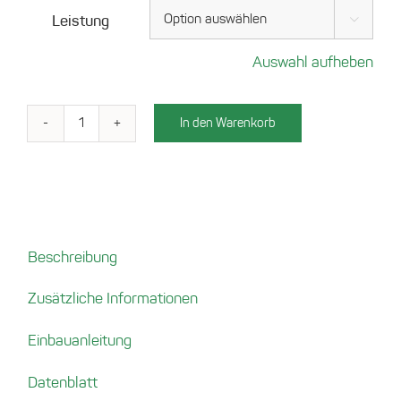
Leistung

Auswahl aufheben
In den Warenkorb
Wireless
Charger
BMW
1er
(F20/F21)
[2011-
Beschreibung
2017]
Menge
Zusätzliche Informationen
Einbauanleitung
Datenblatt