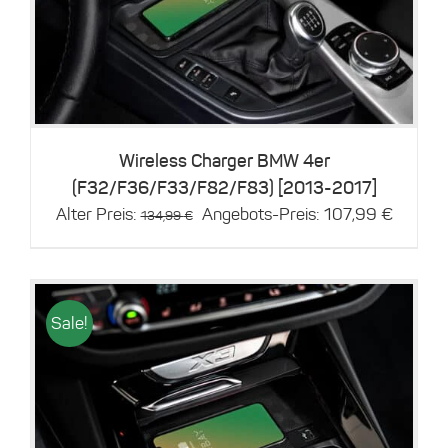
Details
Wireless Charger BMW 4er
(F32/F36/F33/F82/F83) [2013-2017]
Ursprünglicher
Aktuell
Alter Preis:
Angebots-Preis:
107,99
€
134,99
€
Preis
Preis
war:
ist:
134,99 €
107,99 
Sale!
Dieses
Details
Produkt