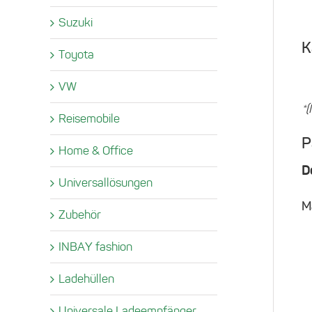
Suzuki
K
Toyota
VW
*(
Reisemobile
P
Home & Office
D
Universallösungen
M
Zubehör
INBAY fashion
Ladehüllen
Universale Ladeempfänger