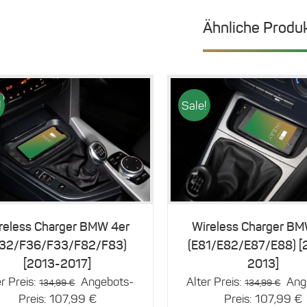
Ähnliche Produ
!
Sale!
Details
Details
reless Charger BMW 4er
Wireless Charger BM
F32/F36/F33/F82/F83)
(E81/E82/E87/E88) [
[2013-2017]
2013]
Ursprünglicher
Urs
r Preis:
Angebots-
Alter Preis:
Ang
134,99
€
134,99
€
Preis
Aktueller
Prei
A
Preis:
107,99
€
Preis:
107,99
€