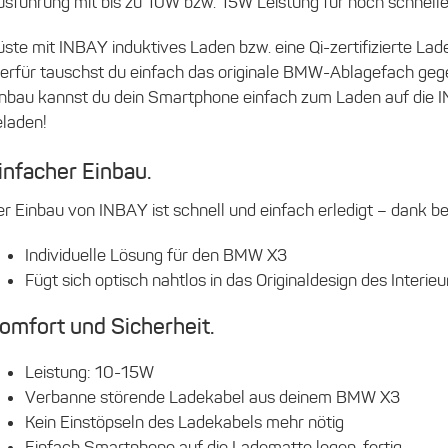
usführung mit bis zu 10W bzw. 15W Leistung für noch schnell
ste mit INBAY induktives Laden bzw. eine Qi-zertifizierte La
ierfür tauschst du einfach das originale BMW-Ablagefach g
inbau kannst du dein Smartphone einfach zum Laden auf die 
eladen!
infacher Einbau.
r Einbau von INBAY ist schnell und einfach erledigt – dank be
Individuelle Lösung für den BMW X3
Fügt sich optisch nahtlos in das Originaldesign des Interieu
omfort und Sicherheit.
Leistung: 10-15W
Verbanne störende Ladekabel aus deinem BMW X3
Kein Einstöpseln des Ladekabels mehr nötig
Einfach Smartphone auf die Ladematte legen, fertig