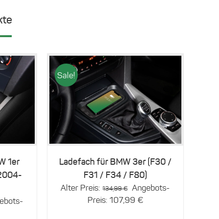
kte
Sale!
Details
W 1er
Ladefach für BMW 3er (F30 /
2004-
F31 / F34 / F80)
Ursprünglicher
Alter Preis:
Angebots-
134,99
€
Preis
Aktueller
Preis:
107,99
€
prünglicher
ebots-
war:
Preis
s
ktueller