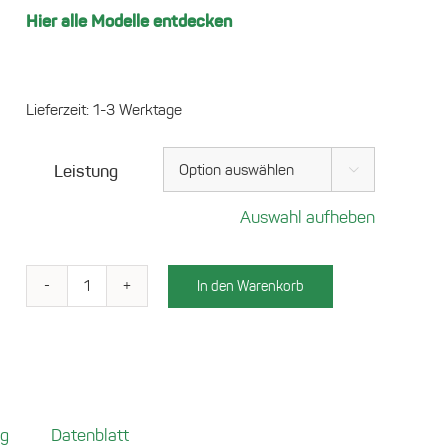
Hier alle Modelle entdecken
Lieferzeit:
1-3 Werktage
Leistung

Auswahl aufheben
In den Warenkorb
Wireless
Charger
BMW
X3
(F25)
[2010-
ng
Datenblatt
2014]