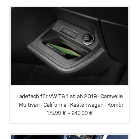
Dieses
Details
Produkt
weist
mehrere
Varianten
auf.
Die
Optionen
können
Ladefach für VW T6.1 ab ab 2019 · Caravelle
auf
· Multivan · California · Kastenwagen · Kombi
der
–
175,99
€
249,99
€
Produktseite
gewählt
werden