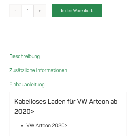
In den Warenkorb
Ladefach
für
VW
Arteon
2020
Menge
Beschreibung
Zusätzliche Informationen
Einbauanleitung
Kabelloses Laden für VW Arteon ab
2020>
VW Arteon 2020>