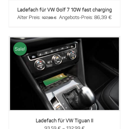
Ladefach für VW Golf 7 10W fast charging
Ursprünglicher
Aktuelle
Alter Preis:
Angebots-Preis:
86,39
€
107,99
€
Preis
Preis
war:
ist:
107,99 €
86,39 €
Sale!
Dieses
Details
Produkt
weist
mehrere
Varianten
auf.
Die
Optionen
können
Ladefach für VW Tiguan II
auf
–
93,59
€
132,99
€