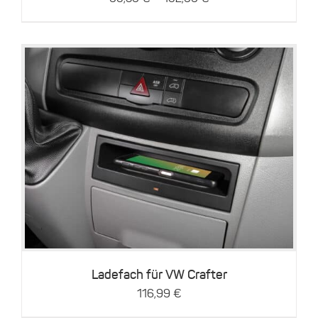
der
Produktseite
gewählt
werden
Details
Ladefach für VW Crafter
116,99
€