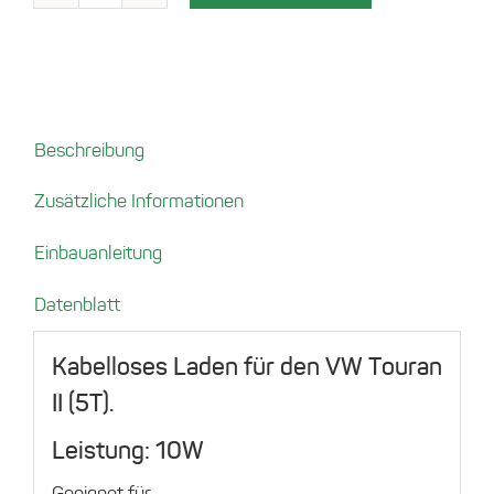
für
VW
Touran
II
Menge
Beschreibung
Zusätzliche Informationen
Einbauanleitung
Datenblatt
Kabelloses Laden für den VW Touran
II (5T).
Leistung: 10W
Geeignet für