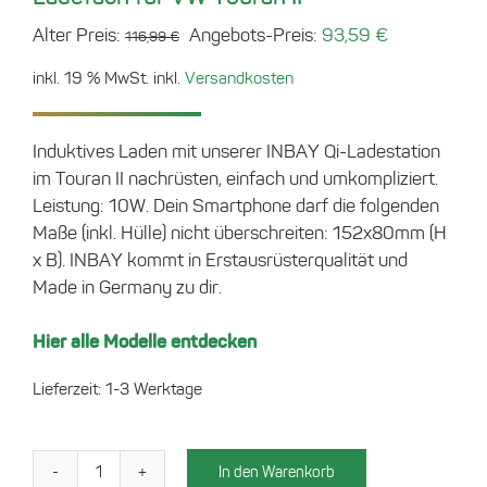
Ursprünglicher
Aktueller
Alter Preis:
Angebots-Preis:
93,59
€
116,99
€
Preis
Preis
inkl. 19 % MwSt.
inkl.
Versandkosten
war:
ist:
116,99 €
93,59 €.
Induktives Laden mit unserer INBAY Qi-Ladestation
im Touran II nachrüsten, einfach und umkompliziert.
Leistung: 10W. Dein Smartphone darf die folgenden
Maße (inkl. Hülle) nicht überschreiten: 152x80mm (H
x B). INBAY kommt in Erstausrüsterqualität und
Made in Germany zu dir.
Hier alle Modelle entdecken
Lieferzeit:
1-3 Werktage
In den Warenkorb
Ladefach