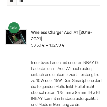
Sale!
Wireless Charger Audi A1 [2018-
Dieses
2021]
Details
Produkt
–
93,59
€
132,99
€
weist
mehrere
Varianten
auf.
Induktives Laden mit unserer INBAY Qi-
Die
Ladestation im Audi A1 nachrüsten,
Optionen
einfach und umkompliziert. Leistung bis
können
zu 10W oder 15W. Dein Smartphone darf
auf
der
die folgenden Maße (inkl. Hülle) nicht
Produktseite
überschreiten: 175 mm x 85 mm (H x B).
gewählt
INBAY kommt in Erstausrüsterqualität
werden
und Made in Germany zu dir.