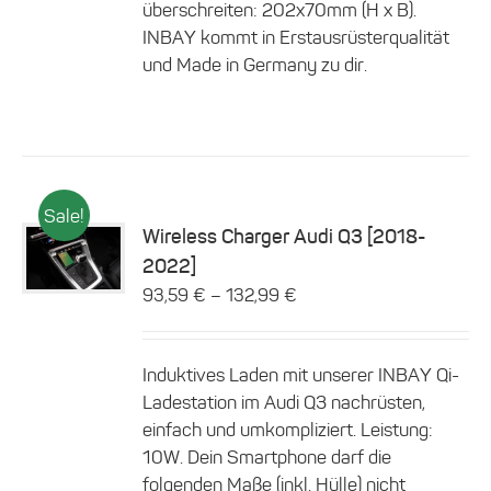
überschreiten: 202x70mm (H x B).
gewählt
INBAY kommt in Erstausrüsterqualität
werden
und Made in Germany zu dir.
Sale!
Wireless Charger Audi Q3 [2018-
Dieses
2022]
Details
Produkt
–
93,59
€
132,99
€
weist
mehrere
Varianten
auf.
Induktives Laden mit unserer INBAY Qi-
Die
Ladestation im Audi Q3 nachrüsten,
Optionen
einfach und umkompliziert. Leistung:
können
10W. Dein Smartphone darf die
auf
der
folgenden Maße (inkl. Hülle) nicht