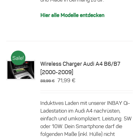
Hier alle Modelle entdecken
Sale!
Wireless Charger Audi A4 B6/B7
Dieses
[2000-2009]
Details
Produkt
Ursprünglicher
Aktueller
71,99
€
89,99
€
weist
Preis
Preis
mehrere
Varianten
war:
ist:
auf.
Induktives Laden mit unserer INBAY Qi-
89,99 €
71,99 €.
Die
Ladestation im Audi A4 nachrüsten,
Optionen
einfach und umkompliziert. Leistung: 5W
können
oder 10W. Dein Smartphone darf die
auf
der
folgenden Maße (inkl. Hülle) nicht
Produktseite