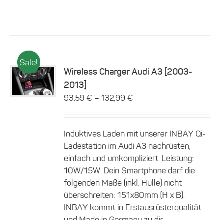
Sale!
Wireless Charger Audi A3 [2003-
Dieses
2013]
Details
Produkt
–
93,59
€
132,99
€
weist
mehrere
Varianten
auf.
Induktives Laden mit unserer INBAY Qi-
Die
Ladestation im Audi A3 nachrüsten,
Optionen
einfach und umkompliziert. Leistung:
können
10W/15W. Dein Smartphone darf die
auf
der
folgenden Maße (inkl. Hülle) nicht
Produktseite
überschreiten: 151x80mm (H x B).
gewählt
INBAY kommt in Erstausrüsterqualität
werden
und Made in Germany zu dir.