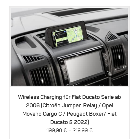
Dieses
Details
Produkt
weist
mehrere
Varianten
auf.
Die
Optionen
können
Wireless Charging für Fiat Ducato Serie ab
auf
2006 (Citroën Jumper, Relay / Opel
der
Movano Cargo C / Peugeot Boxer/ Fiat
Produktseite
gewählt
Ducato 8 2022)
werden
–
199,90
€
219,99
€