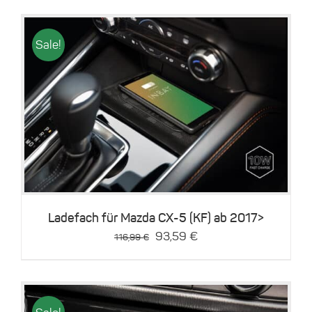
gewählt
werden
Sale!
Details
Ladefach für Mazda CX-5 (KF) ab 2017>
Ursprünglicher
Aktueller
93,59
€
116,99
€
Preis
Preis
war:
ist:
116,99 €
93,59 €.