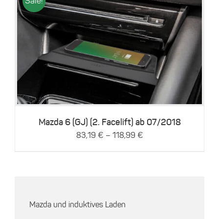
Sale!
Dieses
Details
Produkt
weist
mehrere
Varianten
auf.
Die
Optionen
können
Mazda 6 (GJ) (2. Facelift) ab 07/2018
auf
–
83,19
€
118,99
€
der
Produktseite
gewählt
werden
Mazda und induktives Laden