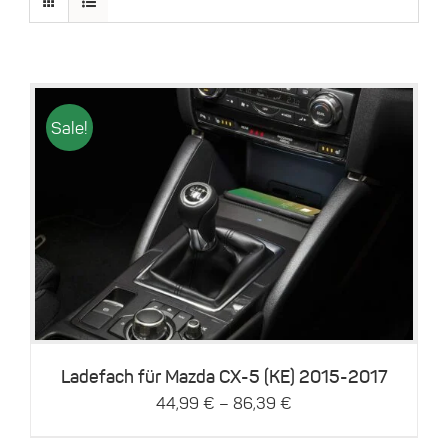
Sale!
Dieses
Details
Produkt
weist
mehrere
Varianten
auf.
Die
Optionen
können
Ladefach für Mazda CX-5 (KE) 2015-2017
auf
–
44,99
€
86,39
€
der
Produktseite