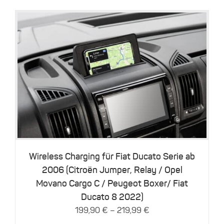
gewählt
werden
Dieses
Details
Produkt
weist
mehrere
Varianten
auf.
Die
Optionen
können
Wireless Charging für Fiat Ducato Serie ab
auf
2006 (Citroën Jumper, Relay / Opel
der
Movano Cargo C / Peugeot Boxer/ Fiat
Produktseite
gewählt
Ducato 8 2022)
werden
–
199,90
€
219,99
€