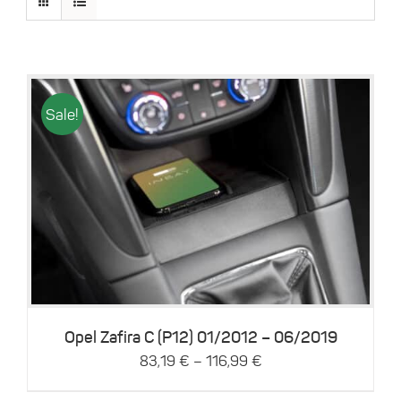
Sale!
Dieses
Details
Produkt
weist
mehrere
Varianten
auf.
Die
Optionen
können
Opel Zafira C (P12) 01/2012 – 06/2019
auf
–
83,19
€
116,99
€
der
Produktseite