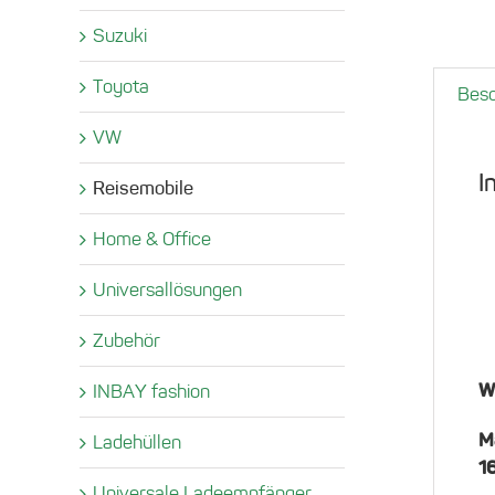
Suzuki
Toyota
Besc
VW
I
Reisemobile
Home & Office
Universallösungen
Zubehör
W
INBAY fashion
M
Ladehüllen
1
Universale Ladeempfänger