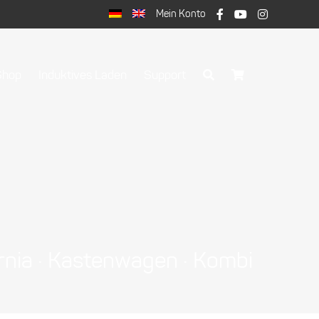
Mein Konto
Shop
Induktives Laden
Support
ornia · Kastenwagen · Kombi