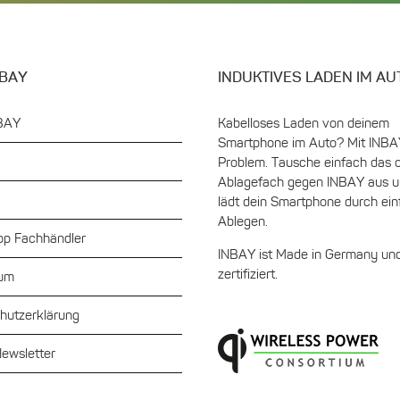
tseite
t
n
NBAY
INDUKTIVES LADEN IM AU
BAY
Kabelloses Laden von deinem
Smartphone im Auto? Mit INBA
Problem. Tausche einfach das o
Ablagefach gegen INBAY aus u
lädt dein Smartphone durch ei
Ablegen.
p Fachhändler
INBAY ist Made in Germany und
zertifiziert.
sum
hutzerklärung
ewsletter