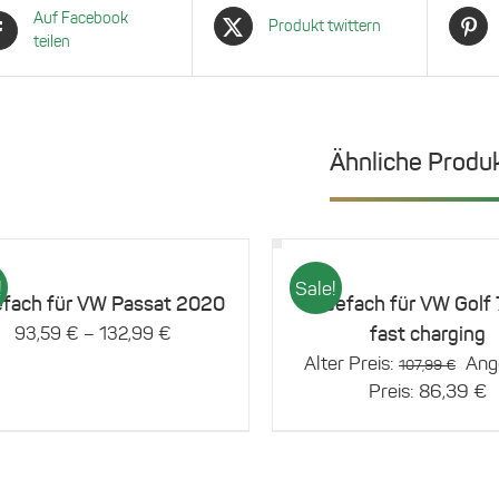
Auf Facebook
Produkt twittern
teilen
Ähnliche Produ
Details
t
!
Sale!
efach für VW Passat 2020
Ladefach für VW Golf
re
–
fast charging
93,59
€
132,99
€
ten
Ursp
Alter Preis:
Ang
107,99
€
Prei
A
Preis:
86,39
€
en
war:
P
n
107
is
8