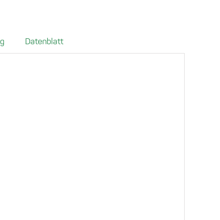
T6.1
ab
ab
ng
Datenblatt
2019
·
Caravelle
·
Multivan
·
California
·
Kastenwagen
·
Kombi
Menge