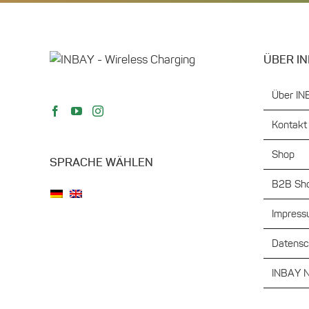
Produk
gewähl
werde
ÜBER I
Über IN
Kontakt
Shop
SPRACHE WÄHLEN
B2B Sho
Impres
Datensc
INBAY N