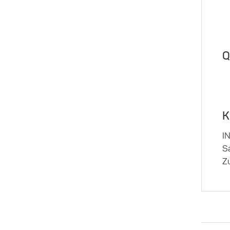
Q
K
IN
S
Zu