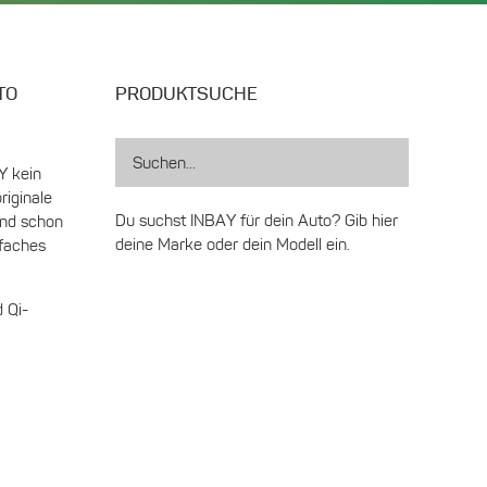
Produktseite
gewählt
werden
TO
PRODUKTSUCHE
Y kein
riginale
Du suchst INBAY für dein Auto? Gib hier
nd schon
deine Marke oder dein Modell ein.
nfaches
 Qi-