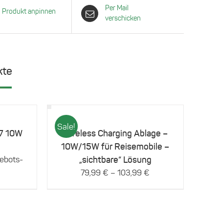
Per Mail
Produkt anpinnen
verschicken
kte
Dieses
Details
Produkt
Sale!
weist
 7 10W
Wireless Charging Ablage –
mehrere
10W/15W für Reisemobile –
Varianten
rünglicher
ebots-
„sichtbare“ Lösung
auf.
Die
s
ktueller
–
79,99
€
103,99
€
Optionen
reis
können
,99 €
t:
auf
6,39 €.
der