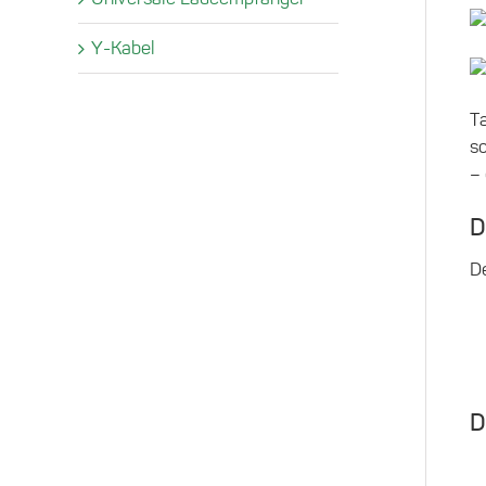
Y-Kabel
T
s
– 
D
D
D