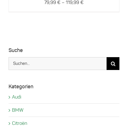
–
79,99
€
119,99
€
Produktseite
gewählt
werden
Suche
Suche
nach:
Kategorien
Audi
BMW
Citroën