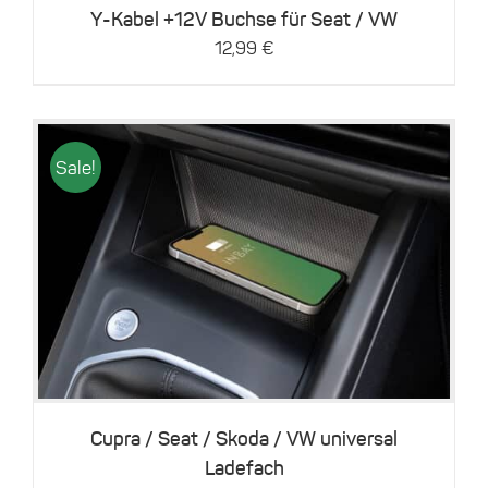
können
Y-Kabel +12V Buchse für Seat / VW
auf
12,99
€
der
Produktseite
gewählt
werden
Sale!
Dieses
Details
Produkt
weist
mehrere
Varianten
auf.
Die
Optionen
können
Cupra / Seat / Skoda / VW universal
auf
Ladefach
der