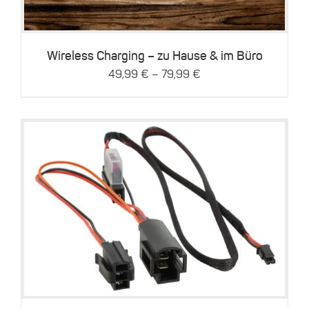
Varianten
auf.
Die
Optionen
können
Wireless Charging – zu Hause & im Büro
auf
–
49,99
€
79,99
€
der
Produktseite
gewählt
werden
Dieses
Details
Produkt
weist
mehrere
Varianten
auf.
Die
Optionen