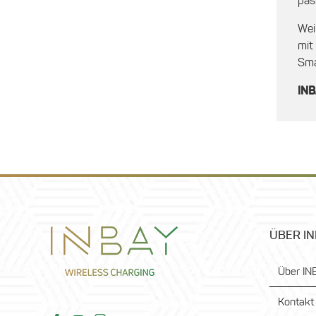
pas
Wei
mit
Sma
INB
ÜBER I
Über IN
Kontakt