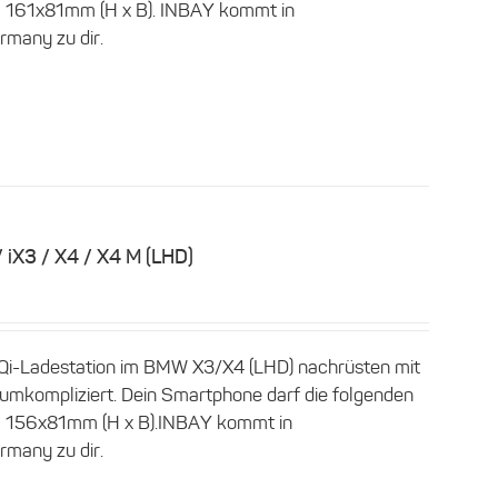
en: 161x81mm (H x B). INBAY kommt in
rmany zu dir.
 iX3 / X4 / X4 M (LHD)
 Qi-Ladestation im BMW X3/X4 (LHD) nachrüsten mit
umkompliziert. Dein Smartphone darf die folgenden
en: 156x81mm (H x B).INBAY kommt in
rmany zu dir.