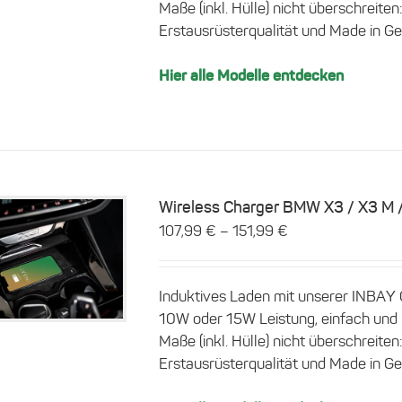
Maße (inkl. Hülle) nicht überschreit
auf.
Erstausrüsterqualität und Made in Ge
Die
Optionen
können
Hier alle Modelle entdecken
auf
der
Produktseite
gewählt
werden
Wireless Charger BMW X3 / X3 M /
–
107,99
€
151,99
€
Dieses
Details
Produkt
weist
Induktives Laden mit unserer INBAY
mehrere
10W oder 15W Leistung, einfach und 
Varianten
Maße (inkl. Hülle) nicht überschreit
auf.
Erstausrüsterqualität und Made in Ge
Die
Optionen