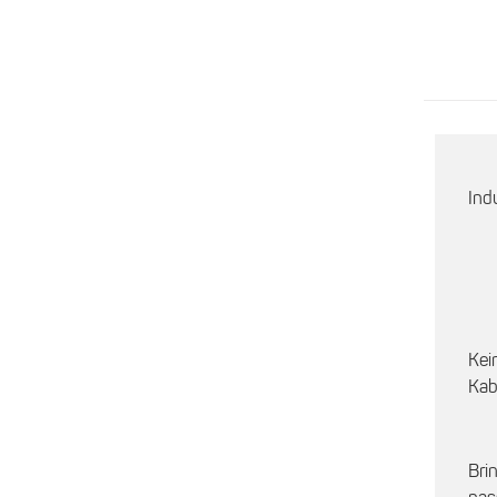
Ind
Kei
Kab
Bri