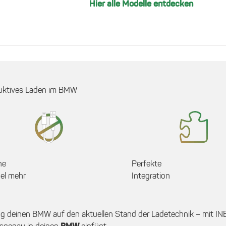
können
Hier alle Modelle entdecken
auf
der
Produktseite
gewählt
werden
uktives Laden im BMW
ne
Perfekte
el mehr
Integration
ng deinen BMW auf den aktuellen Stand der Ladetechnik – mit INB