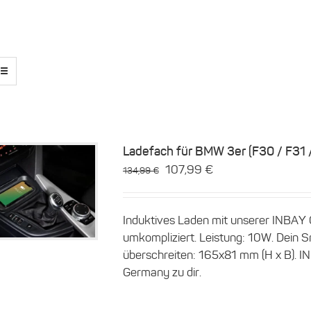
Ladefach für BMW 3er (F30 / F31 
Ursprünglicher
Aktueller
107,99
€
134,99
€
Preis
Preis
Details
war:
ist:
Induktives Laden mit unserer INBAY 
134,99 €
107,99 €.
umkompliziert. Leistung: 10W. Dein Sm
überschreiten: 165x81 mm (H x B). I
Germany zu dir.