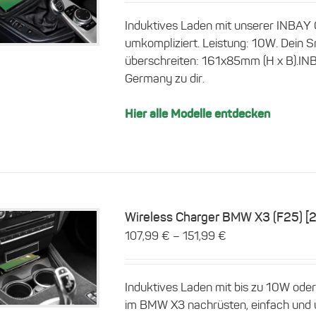
war:
ist:
Induktives Laden mit unserer INBAY 
134,99 €
107,99 €.
umkompliziert. Leistung: 10W. Dein Sm
überschreiten: 161x85mm (H x B).INB
Germany zu dir.
Hier alle Modelle entdecken
Wireless Charger BMW X3 (F25) [
–
107,99
€
151,99
€
Dieses
Details
Produkt
weist
Induktives Laden mit bis zu 10W ode
mehrere
im BMW X3 nachrüsten, einfach und u
Varianten