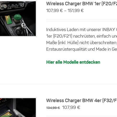
Wireless Charger BMW 1er (F20/F
–
107,99
€
151,99
€
Dieses
Details
Produkt
weist
Induktives Laden mit unserer INBAY
mehrere
1er (F20/F21) nachrüsten, einfach u
Varianten
Maße (inkl. Hülle) nicht überschreit
auf.
Erstausrüsterqualität und Made in Ge
Die
Optionen
können
Hier alle Modelle entdecken
auf
der
Produktseite
gewählt
werden
Wireless Charger BMW 4er (F32/
Ursprünglicher
Aktueller
107,99
€
134,99
€
Preis
Preis
Details