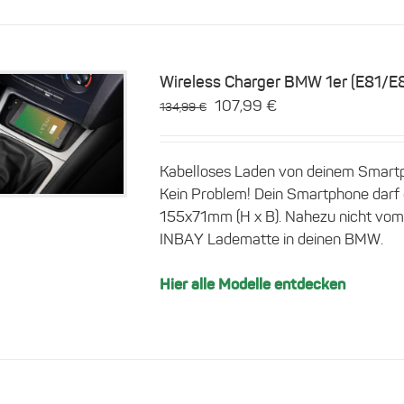
Wireless Charger BMW 1er (E81/
Ursprünglicher
Aktueller
107,99
€
134,99
€
Preis
Preis
Details
war:
ist:
Kabelloses Laden von deinem Smart
134,99 €
107,99 €.
Kein Problem! Dein Smartphone darf di
155x71mm (H x B). Nahezu nicht vom Or
INBAY Ladematte in deinen BMW.
Hier alle Modelle entdecken