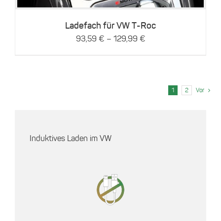
Die
Optionen
können
Ladefach für VW T-Roc
auf
–
93,59
€
129,99
€
der
Produktseite
gewählt
werden
1
2
Vor
Induktives Laden im VW