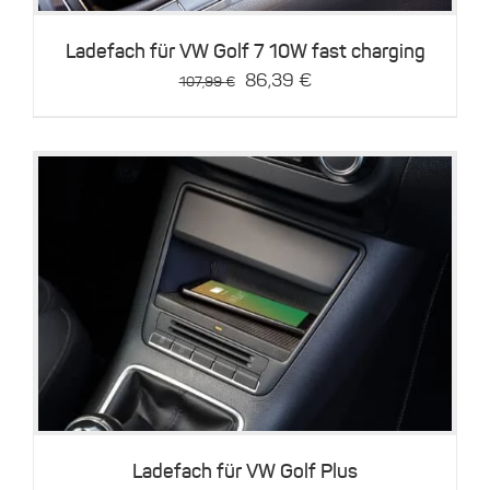
Ladefach für VW Golf 7 10W fast charging
Ursprünglicher
Aktueller
86,39
€
107,99
€
Preis
Preis
war:
ist:
107,99 €
86,39 €.
Details
Ladefach für VW Golf Plus