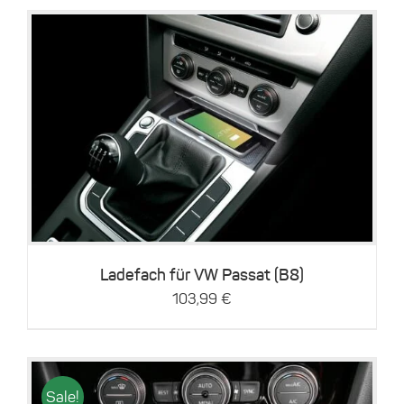
werden
Details
Ladefach für VW Passat (B8)
103,99
€
Sale!