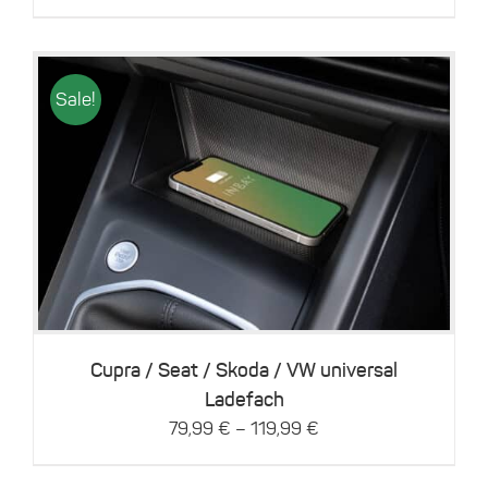
Sale!
Dieses
Details
Produkt
weist
mehrere
Varianten
auf.
Die
Optionen
können
Cupra / Seat / Skoda / VW universal
auf
Ladefach
der
–
79,99
€
119,99
€
Produktseite
gewählt
werden