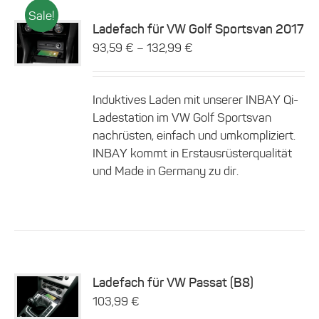
Sale!
Ladefach für VW Golf Sportsvan 2017
Dieses
–
93,59
€
132,99
€
Details
Produkt
weist
mehrere
Induktives Laden mit unserer INBAY Qi-
Varianten
auf.
Ladestation im VW Golf Sportsvan
Die
nachrüsten, einfach und umkompliziert.
Optionen
INBAY kommt in Erstausrüsterqualität
können
und Made in Germany zu dir.
auf
der
Produktseite
gewählt
werden
Ladefach für VW Passat (B8)
103,99
€
Details