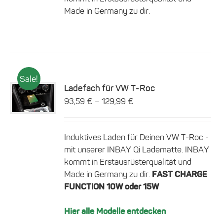
können
Made in Germany zu dir.
auf
der
Produktseite
gewählt
werden
Sale!
Ladefach für VW T-Roc
Dieses
–
93,59
€
129,99
€
Details
Produkt
weist
mehrere
Induktives Laden für Deinen VW T-Roc -
Varianten
auf.
mit unserer INBAY Qi Ladematte. INBAY
Die
kommt in Erstausrüsterqualität und
Optionen
Made in Germany zu dir.
FAST CHARGE
können
FUNCTION 10W oder 15W
auf
der
Produktseite
Hier alle Modelle entdecken
gewählt