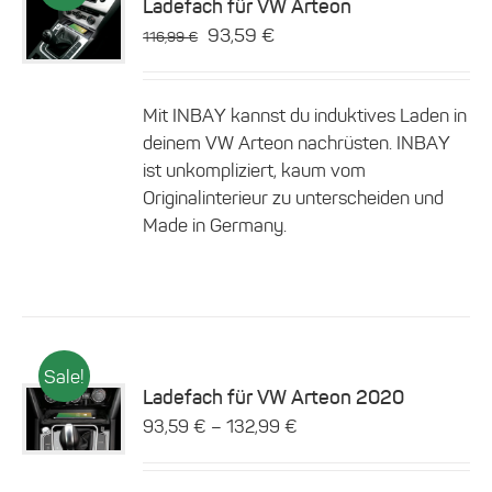
Ladefach für VW Arteon
Ursprünglicher
Aktueller
93,59
€
Details
116,99
€
Preis
Preis
war:
ist:
Mit INBAY kannst du induktives Laden in
116,99 €
93,59 €.
deinem VW Arteon nachrüsten. INBAY
ist unkompliziert, kaum vom
Originalinterieur zu unterscheiden und
Made in Germany.
Sale!
Ladefach für VW Arteon 2020
Dieses
–
93,59
€
132,99
€
Details
Produkt
weist
mehrere