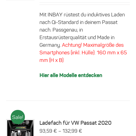
Mit INBAY rüstest du induktives Laden
nach Qi-Standard in deinem Passat
nach. Passgenau, in
Erstausrüsterqualität und Made in
Germany.
Achtung! Maximalgröße des
Smartphones (inkl. Hülle): 160 mm x 65
mm (H x B)
Hier alle Modelle entdecken
Sale!
Ladefach für VW Passat 2020
Dieses
–
93,59
€
132,99
€
Details
Produkt