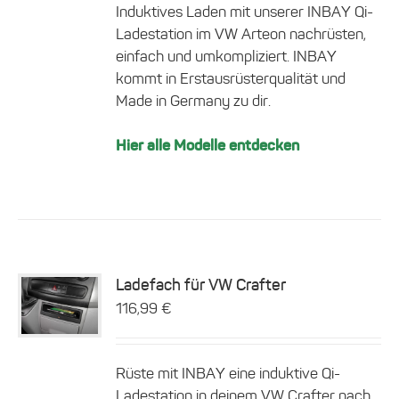
Induktives Laden mit unserer INBAY Qi-
Varianten
auf.
Ladestation im VW Arteon nachrüsten,
Die
einfach und umkompliziert. INBAY
Optionen
kommt in Erstausrüsterqualität und
können
Made in Germany zu dir.
auf
der
Produktseite
Hier alle Modelle entdecken
gewählt
werden
Ladefach für VW Crafter
116,99
€
Details
Rüste mit INBAY eine induktive Qi-
Ladestation in deinem VW Crafter nach.