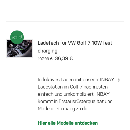
Sale!
Ladefach für VW Golf 7 10W fast
charging
Details
Ursprünglicher
Aktueller
86,39
€
107,99
€
Preis
Preis
war:
ist:
Induktives Laden mit unserer INBAY Qi-
107,99 €
86,39 €.
Ladestation im Golf 7 nachrüsten,
einfach und umkompliziert. INBAY
kommt in Erstausrüsterqualität und
Made in Germany zu dir.
Hier alle Modelle entdecken