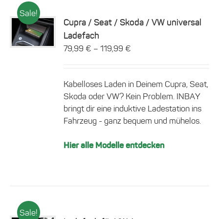
Sale!
Cupra / Seat / Skoda / VW universal
Dieses
Ladefach
Details
Produkt
–
79,99
€
119,99
€
weist
mehrere
Varianten
auf.
Kabelloses Laden in Deinem Cupra, Seat,
Die
Skoda oder VW? Kein Problem. INBAY
Optionen
bringt dir eine induktive Ladestation ins
können
Fahrzeug - ganz bequem und mühelos.
auf
der
Produktseite
Hier alle Modelle entdecken
gewählt
werden
Sale!