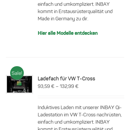
Die
einfach und umkompliziert. INBAY
Optionen
kommt in Erstausrüsterqualität und
können
Made in Germany zu dir.
auf
der
Produktseite
Hier alle Modelle entdecken
gewählt
werden
Sale!
Ladefach für VW T-Cross
Dieses
–
93,59
€
132,99
€
Details
Produkt
weist
mehrere
Induktives Laden mit unserer INBAY Qi-
Varianten
auf.
Ladestation im VW T-Cross nachrüsten,
Die
einfach und umkompliziert. INBAY
Optionen
kommt in Erstausrüsterqualität und