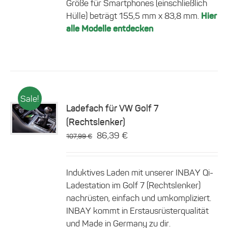
Größe für Smartphones (einschließlich
Hülle) beträgt 155,5 mm x 83,8 mm.
Hier
alle Modelle entdecken
Sale!
Ladefach für VW Golf 7
(Rechtslenker)
Details
Ursprünglicher
Aktueller
86,39
€
107,99
€
Preis
Preis
war:
ist:
Induktives Laden mit unserer INBAY Qi-
107,99 €
86,39 €.
Ladestation im Golf 7 (Rechtslenker)
nachrüsten, einfach und umkompliziert.
INBAY kommt in Erstausrüsterqualität
und Made in Germany zu dir.