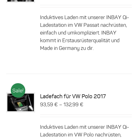
weist
mehrere
Induktives Laden mit unserer INBAY Qi-
Varianten
auf.
Ladestation im VW Passat nachrüsten,
Die
einfach und umkompliziert. INBAY
Optionen
kommt in Erstausrüsterqualität und
können
Made in Germany zu dir.
auf
der
Produktseite
gewählt
werden
Sale!
Ladefach für VW Polo 2017
Dieses
–
93,59
€
132,99
€
Details
Produkt
weist
mehrere
Induktives Laden mit unserer INBAY Qi-
Varianten
auf.
Ladestation im VW Polo nachrüsten,