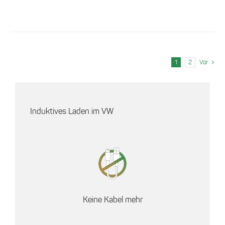
werden
1
2
Vor
Induktives Laden im VW
Keine Kabel mehr