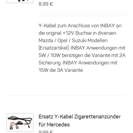
Produkt
8,99
€
weist
mehrere
Varianten
auf.
Y-Kabel zum Anschluss von INBAY an
Die
die original +12V Buchse in diversen
Optionen
Mazda / Opel / Suzuki Modellen
können
(Ersatzartikel). INBAY Anwendungen mit
auf
der
5W / 10W benötigen die Variante mit 2A
Produktseite
Sicherung. INBAY Anwendungen mit
gewählt
15W die 3A Variante.
werden
Ersatz Y-Kabel Zigarettenanzünder
für Mercedes
Details
9,99
€