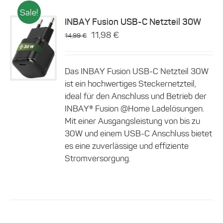
Sale!
INBAY Fusion USB-C Netzteil 30W
Ursprünglicher
Aktueller
11,98
€
14,99
€
Preis
Preis
Details
war:
ist:
Das INBAY Fusion USB-C Netzteil 30W
14,99 €
11,98 €.
ist ein hochwertiges Steckernetzteil,
ideal für den Anschluss und Betrieb der
INBAY® Fusion @Home Ladelösungen.
Mit einer Ausgangsleistung von bis zu
30W und einem USB-C Anschluss bietet
es eine zuverlässige und effiziente
Stromversorgung.