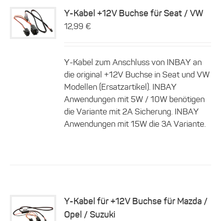
Y-Kabel +12V Buchse für Seat / VW
Dieses
12,99
€
Details
Produkt
weist
mehrere
Y-Kabel zum Anschluss von INBAY an
Varianten
auf.
die original +12V Buchse in Seat und VW
Die
Modellen (Ersatzartikel). INBAY
Optionen
Anwendungen mit 5W / 10W benötigen
können
die Variante mit 2A Sicherung. INBAY
auf
der
Anwendungen mit 15W die 3A Variante.
Produktseite
gewählt
werden
Y-Kabel für +12V Buchse für Mazda /
Dieses
Opel / Suzuki
Details