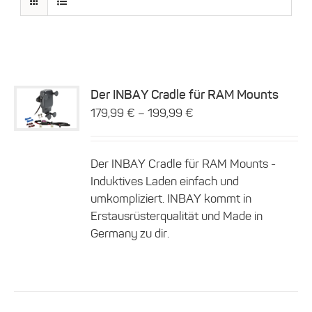
Der INBAY Cradle für RAM Mounts
Dieses
–
179,99
€
199,99
€
Details
Produkt
weist
mehrere
Der INBAY Cradle für RAM Mounts -
Varianten
auf.
Induktives Laden einfach und
Die
umkompliziert. INBAY kommt in
Optionen
Erstausrüsterqualität und Made in
können
Germany zu dir.
auf
der
Produktseite
gewählt
werden